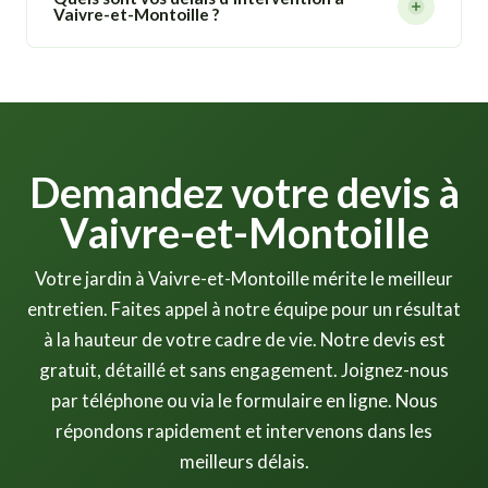
Vaivre-et-Montoille ?
selon vos besoins. C'est la solution la plus pratique
pour maintenir votre jardin en parfait état toute
Grâce à notre localisation à Vesoul, Vaivre-et-
l'année sans y consacrer votre temps libre.
Montoille est l'une des communes où nous
intervenons le plus rapidement. En dehors des
périodes de forte activité, comptez deux à cinq jours.
Contactez-nous pour vérifier nos disponibilités et
Demandez votre devis à
planifier votre intervention.
Vaivre-et-Montoille
Votre jardin à Vaivre-et-Montoille mérite le meilleur
entretien. Faites appel à notre équipe pour un résultat
à la hauteur de votre cadre de vie. Notre devis est
gratuit, détaillé et sans engagement. Joignez-nous
par téléphone ou via le formulaire en ligne. Nous
répondons rapidement et intervenons dans les
meilleurs délais.